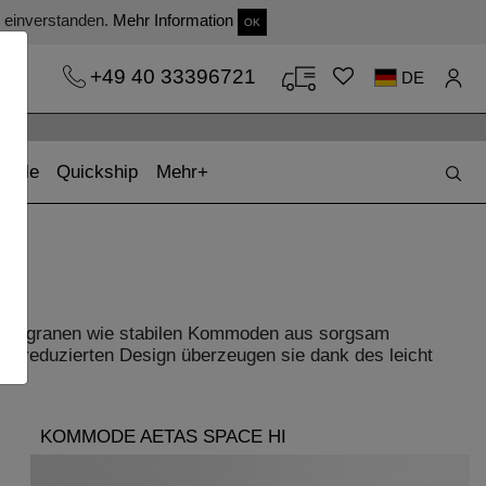
s einverstanden.
Mehr Information
OK
+49 40 33396721
DE
(current)
(current)
Sale
Quickship
Mehr
 filigranen wie stabilen Kommoden aus sorgsam
em reduzierten Design überzeugen sie dank des leicht
KOMMODE AETAS SPACE HI