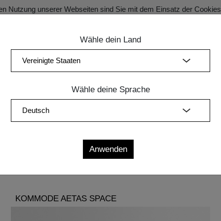
en Nutzung unserer Webseiten sind Sie mit dem Einsatz der Cookie
Wähle dein Land
SECRET SALE Registration für exklusive Vorteile!
ung
Schlafzimmer
Polstermöbel
Leuchten
Zubehör
Wähle deine Sprache
die edlen Massivholz-Kommoden von MODUM aus. Die ebenso
sh und höchster Qualität in den Bann ziehen, denn neben ihr
Aber sehen Sie einfach selbst.
KOMMODE AETAS SPACE