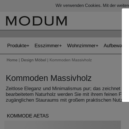
Wir verwenden Cookies. Mit der weiter
Produkte
Esszimmer
Wohnzimmer
Aufbewahr
Home
|
Design Möbel
| Kommoden Massivholz
Kommoden Massivholz
Zeitlose Eleganz und Minimalismus pur; das zeichnet 
bearbeitetem Naturholz werden Sie mit ihrem feinen Fini
zugänglichen Stauraums mit großem praktischen Nutzen. 
KOMMODE AETAS