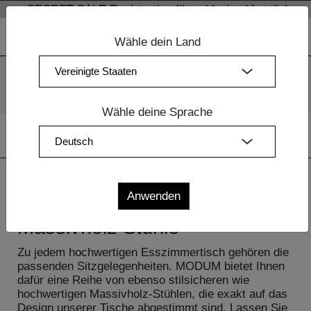
SECRET SALE Registration für exklusive Vorteile!
Wähle dein Land
Wir verwenden Cookies. Mit der weiteren Nutzung unserer
Webseiten sind Sie mit dem Einsatz der Cookies einverstanden.
Mehr Information
OK
Wähle deine Sprache
Home
|
Design Möbel
| Massivholz Stühle
Massivholz Stühle
Zu jedem hochwertigen Esszimmertisch gehören die
passenden Sitzgelegenheiten. MODUM bietet Ihnen
dafür eine Reihe von ebenso stilsicheren wie
hochwertigen Massivholz-Stühlen, die exakt auf das
Design unserer Tische abgestimmt sind. Lassen Sie