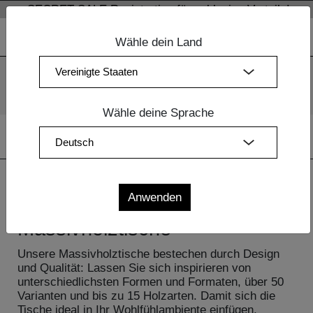
SECRET SALE Registration für exklusive Vorteile!
Wähle dein Land
Wir verwenden Cookies. Mit der weiteren Nutzung unserer
Webseiten sind Sie mit dem Einsatz der Cookies einverstanden.
Mehr Information
OK
Wähle deine Sprache
Home
|
Design Möbel
| Massivholztische
Massivholztische
Unsere Massivholztische bestechen durch Design
und Qualität: Lassen Sie sich inspirieren von
unterschiedlichsten Formen und Formaten, über 50
Varianten und bis zu 15 Holzarten. Damit sich die
Tische ideal in Ihr Wohlfühlambiente einfügen,