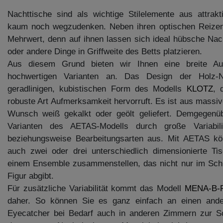
Nachttische sind als wichtige Stilelemente aus attrakt
kaum noch wegzudenken. Neben ihren optischen Reizen 
Mehrwert, denn auf ihnen lassen sich ideal hübsche Nac
oder andere Dinge in Griffweite des Betts platzieren.
Aus diesem Grund bieten wir Ihnen eine breite A
hochwertigen Varianten an. Das Design der Holz-N
geradlinigen, kubistischen Form des Modells
KLOTZ
, 
robuste Art Aufmerksamkeit hervorruft. Es ist aus massive
Wunsch weiß gekalkt oder geölt geliefert. Demgegenüb
Varianten des AETAS-Modells durch große Variabil
beziehungsweise Bearbeitungsarten aus. Mit AETAS kön
auch zwei oder drei unterschiedlich dimensionierte Ti
einem Ensemble zusammenstellen, das nicht nur im Sch
Figur abgibt.
Für zusätzliche Variabilität kommt das Modell
MENA-B-
daher. So können Sie es ganz einfach an einen ande
Eyecatcher bei Bedarf auch in anderen Zimmern zur Sc