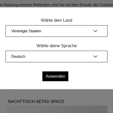
en Nutzung unserer Webseiten sind Sie mit dem Einsatz der Cookie
Wähle dein Land
SECRET SALE Registration für exklusive Vorteile!
ung
Schlafzimmer
Polstermöbel
Leuchten
Zubehör
Wähle deine Sprache
r die Eleganz und Flexibilität, die für einen individuellen
bevoller und präziser Handarbeit gefertigt, die jedem der N
tmosphäre erfüllt.
NACHTTISCH AETAS SPACE