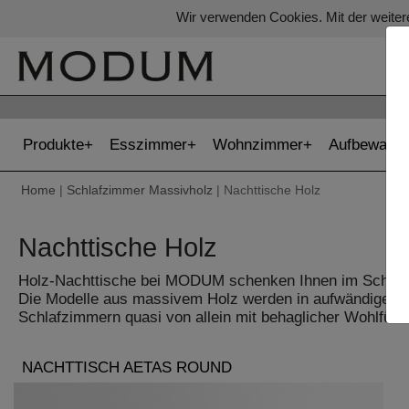
Wir verwenden Cookies. Mit der weiter
Produkte
Esszimmer
Wohnzimmer
Aufbewahr
Home
|
Schlafzimmer Massivholz
| Nachttische Holz
Nachttische Holz
Holz-Nachttische bei MODUM schenken Ihnen im Schlafzimme
Die Modelle aus massivem Holz werden in aufwändiger, lie
Schlafzimmern quasi von allein mit behaglicher Wohlfühla
NACHTTISCH AETAS ROUND