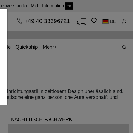
s einverstanden.
Mehr Information
OK
+49 40 33396721
DE
(current)
(current)
Sale
Quickship
Mehr
 Einrichtungsstil in zeitlosem Design unerlässlich sind.
achttische eine ganz persönliche Aura verschafft und
NACHTTISCH FACHWERK