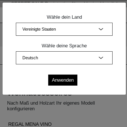
SECRET SALE Registration für exklusive Vorteile!
Wähle dein Land
Wir verwenden Cookies. Mit der weiteren Nutzung unserer
Webseiten sind Sie mit dem Einsatz der Cookies einverstanden.
Mehr Information
OK
Wähle deine Sprache
Home
| Wohnaccessoires
Wohnaccessoires
Nach Maß und Holzart Ihr eigenes Modell
konfigurieren
REGAL MENA VINO