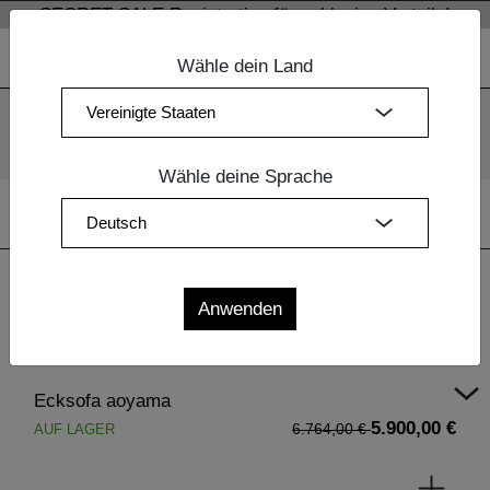
SECRET SALE Registration für exklusive Vorteile!
Wähle dein Land
Wir verwenden Cookies. Mit der weiteren Nutzung unserer
Webseiten sind Sie mit dem Einsatz der Cookies einverstanden.
Mehr Information
OK
Wähle deine Sprache
Home
|
Polstermöbel
| Ecksofa aoyama
Ecksofa aoyama
5.900,00 €
AUF LAGER
6.764,00 €