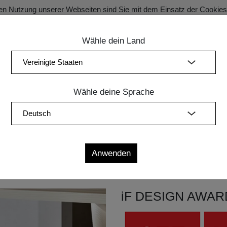
en Nutzung unserer Webseiten sind Sie mit dem Einsatz der Cookie
Wähle dein Land
SECRET SALE Registration für exklusive Vorteile!
ung
Schlafzimmer
Polstermöbel
Leuchten
Zubehör
Wähle deine Sprache
iF DESIGN AWARD