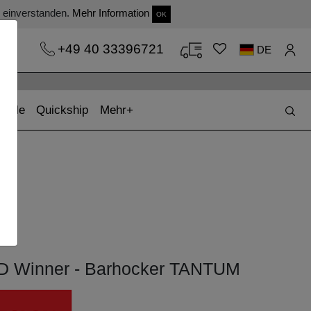
s einverstanden.
Mehr Information
OK
+49 40 33396721
DE
(current)
(current)
Sale
Quickship
Mehr
 Winner - Barhocker TANTUM