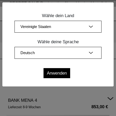
SECRET SALE Registration für exklusive Vorteile!
Wähle dein Land
Wir verwenden Cookies. Mit der weiteren Nutzung unserer
Webseiten sind Sie mit dem Einsatz der Cookies einverstanden.
Mehr Information
OK
Wähle deine Sprache
Home
|
Esszimmermöbel Holz
|
Esszimmermöbel Holz
|
BANK MENA 4
BANK MENA 4
853,00 €
Lieferzeit 8-9 Wochen