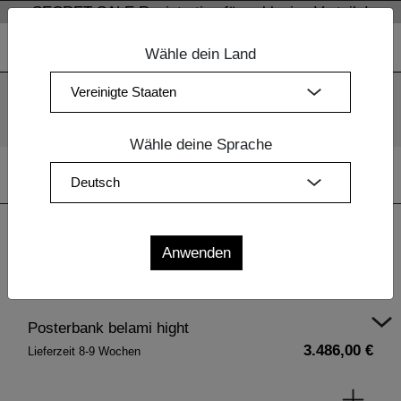
SECRET SALE Registration für exklusive Vorteile!
Wähle dein Land
Wir verwenden Cookies. Mit der weiteren Nutzung unserer
Webseiten sind Sie mit dem Einsatz der Cookies einverstanden.
Mehr Information
OK
Wähle deine Sprache
Home
|
Polstermöbel
| Posterbank belami hight
Posterbank belami hight
3.486,00 €
Lieferzeit 8-9 Wochen