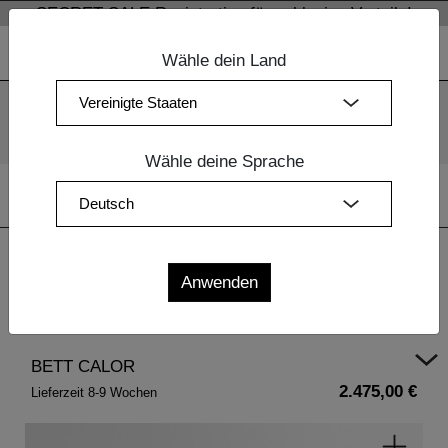
SECRET SALE Registration für exklusive Vorteile!
Wähle dein Land
Wir verwenden Cookies. Mit der weiteren Nutzung unserer
Webseiten sind Sie mit dem Einsatz der Cookies einverstanden.
Mehr Information
OK
Wähle deine Sprache
Home
|
Schlafzimmer Massivholz
| BETT CALOR
BETT CALOR
2.475,00 €
Lieferzeit 8-9 Wochen