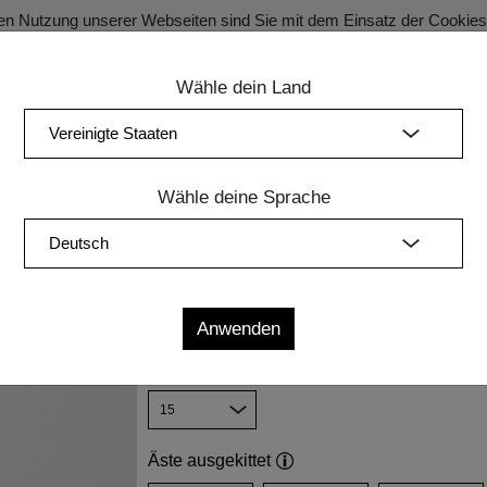
en Nutzung unserer Webseiten sind Sie mit dem Einsatz der Cookie
Wähle dein Land
SECRET SALE Registration für exklusive Vorteile!
ung
Schlafzimmer
Polstermöbel
Leuchten
Zubehör
Wähle deine Sprache
Maße
B
L
H
Einlegetiefe
Äste ausgekittet