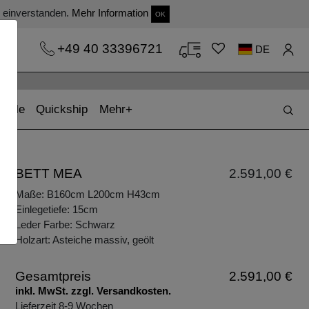
s einverstanden.
Mehr Information
OK
+49 40 33396721
DE
(current)
(current)
Sale
Quickship
Mehr
BETT MEA
2.591,00 €
Maße: B160cm L200cm H43cm
Einlegetiefe: 15cm
Leder Farbe: Schwarz
Holzart: Asteiche massiv, geölt
Gesamtpreis
2.591,00 €
inkl. MwSt. zzgl. Versandkosten.
Lieferzeit 8-9 Wochen