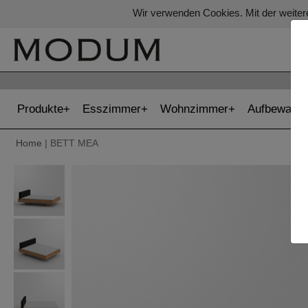
Wir verwenden Cookies. Mit der weiter
Produkte
Esszimmer
Wohnzimmer
Aufbewahr
Home
| BETT MEA