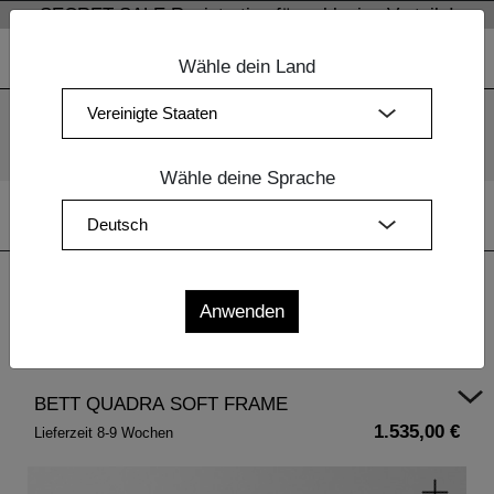
SECRET SALE Registration für exklusive Vorteile!
Wähle dein Land
Wir verwenden Cookies. Mit der weiteren Nutzung unserer
Webseiten sind Sie mit dem Einsatz der Cookies einverstanden.
Mehr Information
OK
Wähle deine Sprache
Home
| BETT QUADRA SOFT FRAME
BETT QUADRA SOFT FRAME
1.535,00 €
Lieferzeit 8-9 Wochen