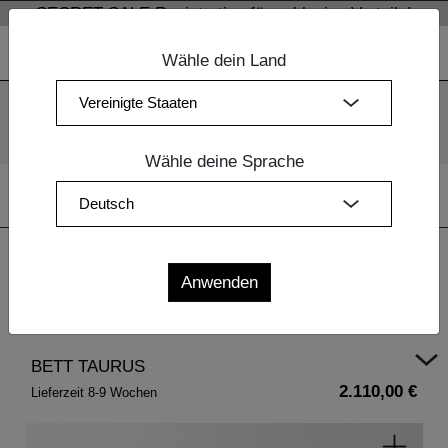
SECRET SALE Registration für exklusive Vorteile!
Wähle dein Land
Wir verwenden Cookies. Mit der weiteren Nutzung unserer
Webseiten sind Sie mit dem Einsatz der Cookies einverstanden.
Mehr Information
OK
Wähle deine Sprache
Home
|
Design Möbel
|
Massivholztische
| BETT TAURUS
BETT TAURUS
2.110,00 €
Lieferzeit 8-9 Wochen