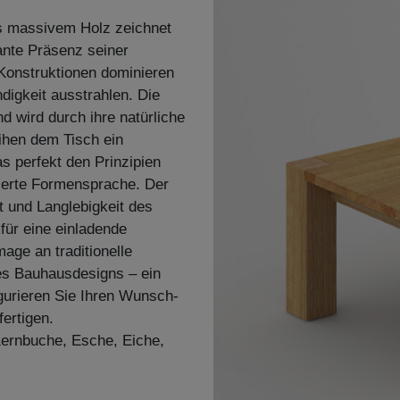
us massivem Holz zeichnet
ante Präsenz seiner
Konstruktionen dominieren
ndigkeit ausstrahlen. Die
d wird durch ihre natürliche
ihen dem Tisch ein
s perfekt den Prinzipien
uzierte Formensprache. Der
t und Langlebigkeit des
für eine einladende
ge an traditionelle
es Bauhausdesigns – ein
figurieren Sie Ihren Wunsch-
ertigen.
 Kernbuche, Esche, Eiche,