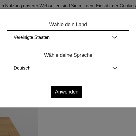
en Nutzung unserer Webseiten sind Sie mit dem Einsatz der Cookie
Wähle dein Land
SECRET SALE Registration für exklusive Vorteile!
ung
Schlafzimmer
Polstermöbel
Leuchten
Zubehör
Wähle deine Sprache
3
Maße
L
B
H