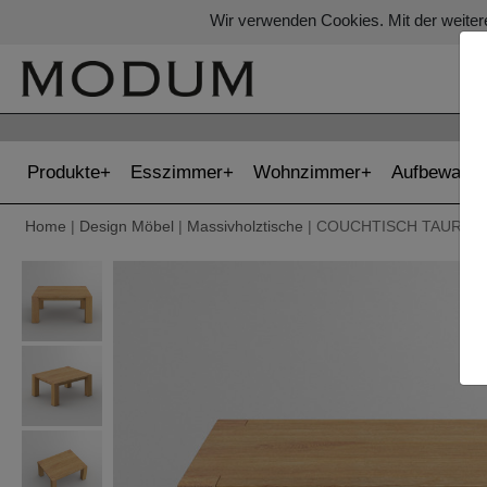
Wir verwenden Cookies. Mit der weiter
Produkte
Esszimmer
Wohnzimmer
Aufbewahr
Home
|
Design Möbel
|
Massivholztische
| COUCHTISCH TAURUS 