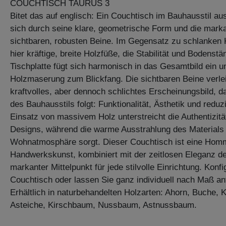
COUCHTISCH TAURUS 3
Bitet das auf englisch: Ein Couchtisch im Bauhausstil a
sich durch seine klare, geometrische Form und die mark
sichtbaren, robusten Beine. Im Gegensatz zu schlanken 
hier kräftige, breite Holzfüße, die Stabilität und Bodenstä
Tischplatte fügt sich harmonisch in das Gesamtbild ein un
Holzmaserung zum Blickfang. Die sichtbaren Beine verle
kraftvolles, aber dennoch schlichtes Erscheinungsbild, da
des Bauhausstils folgt: Funktionalität, Ästhetik und red
Einsatz von massivem Holz unterstreicht die Authentizitä
Designs, während die warme Ausstrahlung des Materials 
Wohnatmosphäre sorgt. Dieser Couchtisch ist eine Homma
Handwerkskunst, kombiniert mit der zeitlosen Eleganz d
markanter Mittelpunkt für jede stilvolle Einrichtung. Kon
Couchtisch oder lassen Sie ganz individuell nach Maß anf
Erhältlich in naturbehandelten Holzarten: Ahorn, Buche,
Asteiche, Kirschbaum, Nussbaum, Astnussbaum.