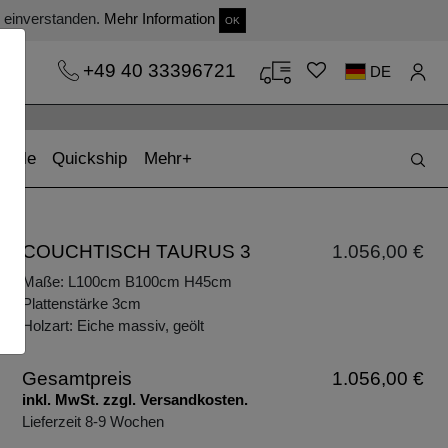
s einverstanden.
Mehr Information
OK
+49 40 33396721
DE
(current)
(current)
Sale
Quickship
Mehr
COUCHTISCH TAURUS 3
1.056,00 €
Maße: L100cm B100cm H45cm
Plattenstärke 3cm
Holzart: Eiche massiv, geölt
Gesamtpreis
1.056,00 €
inkl. MwSt. zzgl. Versandkosten.
Lieferzeit 8-9 Wochen