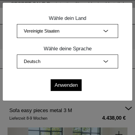
SECRET SALE Registration für exklusive Vorteile!
Wähle dein Land
Wir verwenden Cookies. Mit der weiteren Nutzung unserer
Webseiten sind Sie mit dem Einsatz der Cookies einverstanden.
Mehr Information
OK
Wähle deine Sprache
Home
|
Polstermöbel
| Sofa easy pieces metal 3 M
Sofa easy pieces metal 3 M
4.438,00 €
Lieferzeit 8-9 Wochen