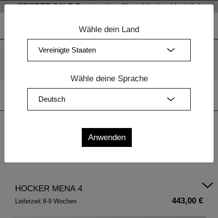
SECRET SALE Registration für exklusive Vorteile!
Wähle dein Land
Wir verwenden Cookies. Mit der weiteren Nutzung unserer
Webseiten sind Sie mit dem Einsatz der Cookies einverstanden.
Mehr Information
OK
Wähle deine Sprache
Home
|
Esszimmermöbel Holz
|
Esszimmermöbel Holz
|
HOCKER MENA 4
HOCKER MENA 4
443,00 €
Lieferzeit 8-9 Wochen