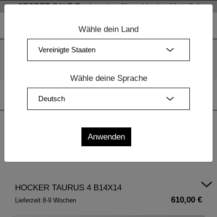
SECRET SALE Registration für exklusive Vorteile!
Wähle dein Land
Wir verwenden Cookies. Mit der weiteren Nutzung unserer
Webseiten sind Sie mit dem Einsatz der Cookies einverstanden.
Mehr Information
OK
Wähle deine Sprache
Home
|
Esszimmermöbel Holz
|
Massivholztische
| HOCKER
TAURUS 4 B14X14
HOCKER TAURUS 4 B14X14
610,00 €
Lieferzeit 8-9 Wochen