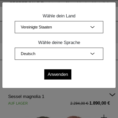
SECRET SALE Registration für exklusive Vorteile!
Wähle dein Land
Wir verwenden Cookies. Mit der weiteren Nutzung unserer
Webseiten sind Sie mit dem Einsatz der Cookies einverstanden.
Mehr Information
OK
Wähle deine Sprache
Home
|
Polstermöbel
| Sessel magnolia 1
Sessel magnolia 1
1.890,00 €
AUF LAGER
2.294,00 €