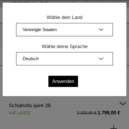
SECRET SALE Registration für exklusive Vorteile!
Wähle dein Land
Wir verwenden Cookies. Mit der weiteren Nutzung unserer
Webseiten sind Sie mit dem Einsatz der Cookies einverstanden.
Mehr Information
OK
Wähle deine Sprache
Home
|
Polstermöbel
| Schlafsofa quint 2B
Schlafsofa quint 2B
1.799,00 €
AUF LAGER
2.233,00 €