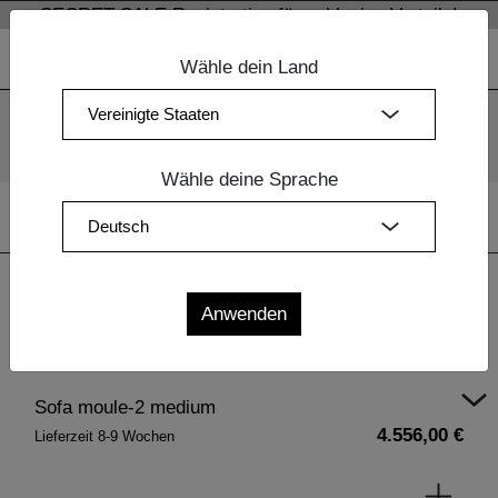
SECRET SALE Registration für exklusive Vorteile!
Wähle dein Land
Wir verwenden Cookies. Mit der weiteren Nutzung unserer
Webseiten sind Sie mit dem Einsatz der Cookies einverstanden.
Mehr Information
OK
Wähle deine Sprache
Home
| Sofa moule-2 medium
Sofa moule-2 medium
4.556,00 €
Lieferzeit 8-9 Wochen