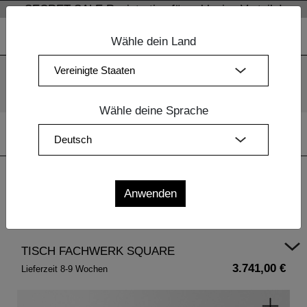
SECRET SALE Registration für exklusive Vorteile!
Wähle dein Land
Wir verwenden Cookies. Mit der weiteren Nutzung unserer
Webseiten sind Sie mit dem Einsatz der Cookies einverstanden.
Mehr Information
OK
Wähle deine Sprache
Home
| TISCH FACHWERK SQUARE
TISCH FACHWERK SQUARE
3.741,00 €
Lieferzeit 8-9 Wochen