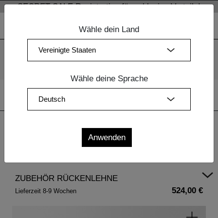
SECRET SALE Registration für exklusive Vorteile!
Wähle dein Land
Wir verwenden Cookies. Mit der weiteren Nutzung unserer
Webseiten sind Sie mit dem Einsatz der Cookies einverstanden.
Mehr Information
OK
Wähle deine Sprache
Home
| ZUBEHÖR RÜCKENLEHNE
ZUBEHÖR RÜCKENLEHNE
524,00 €
Lieferzeit 8-9 Wochen