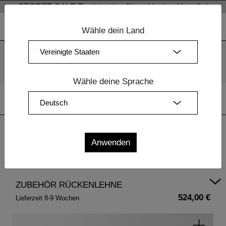
SECRET SALE Registration für exklusive Vorteile!
Wähle dein Land
Wir verwenden Cookies. Mit der weiteren Nutzung unserer
Webseiten sind Sie mit dem Einsatz der Cookies einverstanden.
Mehr Information
OK
Wähle deine Sprache
Home
|
Esszimmermöbel Holz
| ZUBEHÖR RÜCKENLEHNE
ZUBEHÖR RÜCKENLEHNE
524,00 €
Lieferzeit 8-9 Wochen